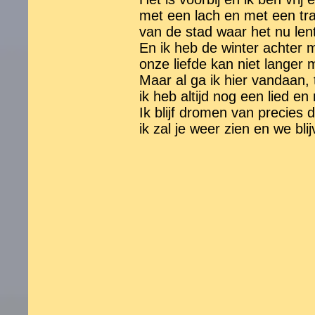
met een lach en met een tra
van de stad waar het nu len
En ik heb de winter achter 
onze liefde kan niet langer
Maar al ga ik hier vandaan, t
ik heb altijd nog een lied en 
Ik blijf dromen van precies 
ik zal je weer zien en we blij