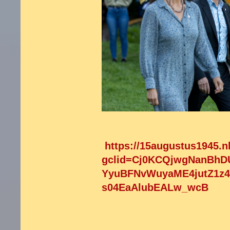
https://15augustus1945.n
gclid=Cj0KCQjwgNanBhD
YyuBFNvWuyaME4jutZ1z4
s04EaAlubEALw_wcB