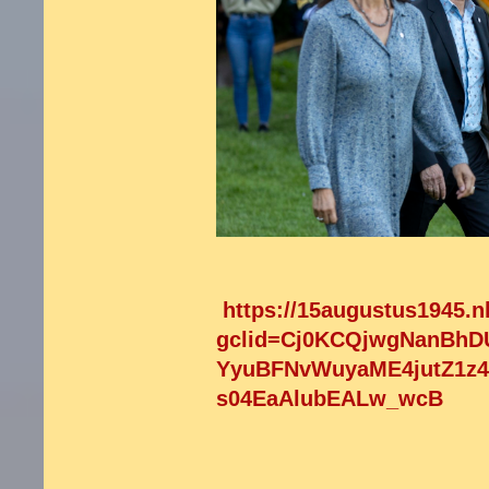
https://15augustus1945.n
gclid=Cj0KCQjwgNanBhD
YyuBFNvWuyaME4jutZ1z4
s04EaAlubEALw_wcB